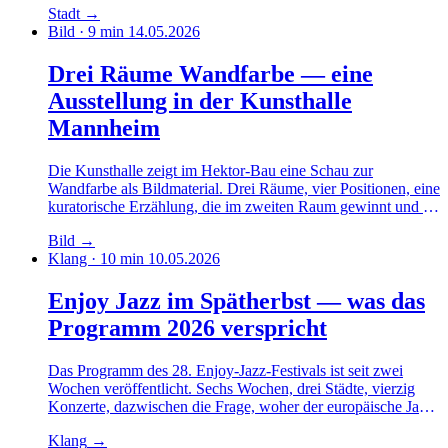
Stadt
→
in Schichten lesbar bleibt.
Bild · 9 min
14.05.2026
Drei Räume Wandfarbe — eine
Ausstellung in der Kunsthalle
Mannheim
Die Kunsthalle zeigt im Hektor-Bau eine Schau zur
Wandfarbe als Bildmaterial. Drei Räume, vier Positionen, eine
kuratorische Erzählung, die im zweiten Raum gewinnt und im
dritten ein bisschen verliert. Ein Rundgang mit Notizbuch.
Bild
→
Klang · 10 min
10.05.2026
Enjoy Jazz im Spätherbst — was das
Programm 2026 verspricht
Das Programm des 28. Enjoy-Jazz-Festivals ist seit zwei
Wochen veröffentlicht. Sechs Wochen, drei Städte, vierzig
Konzerte, dazwischen die Frage, woher der europäische Jazz
seine Energie nimmt. Ein Vorbericht mit Vorlieben.
Klang
→