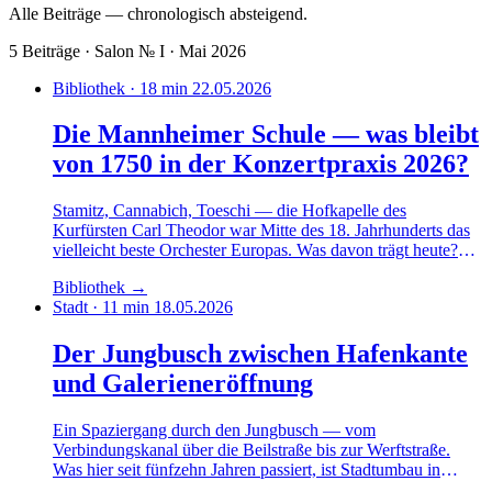
Alle Beiträge — chronologisch absteigend.
5 Beiträge · Salon № I · Mai 2026
Bibliothek · 18 min
22.05.2026
Die Mannheimer Schule — was bleibt
von 1750 in der Konzertpraxis 2026?
Stamitz, Cannabich, Toeschi — die Hofkapelle des
Kurfürsten Carl Theodor war Mitte des 18. Jahrhunderts das
vielleicht beste Orchester Europas. Was davon trägt heute?
Ein Essay über musikalische Innovation, historische
Bibliothek
→
Aufführungspraxis und das ungelöste Problem des
Stadt · 11 min
18.05.2026
Mannheimer Crescendos.
Der Jungbusch zwischen Hafenkante
und Galerieneröffnung
Ein Spaziergang durch den Jungbusch — vom
Verbindungskanal über die Beilstraße bis zur Werftstraße.
Was hier seit fünfzehn Jahren passiert, ist Stadtumbau in
Zeitlupe. Mit Gewinnern, Verlierern und einer Architektur, die