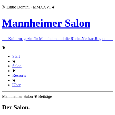
※
Editio Domini · MMXXVI
❦
Mannheimer Salon
—
Kulturmagazin für Mannheim und die Rhein-Neckar-Region
—
❦
Start
❦
Salon
❦
Ressorts
❦
Über
Mannheimer Salon ❦ Beiträge
Der Salon
.