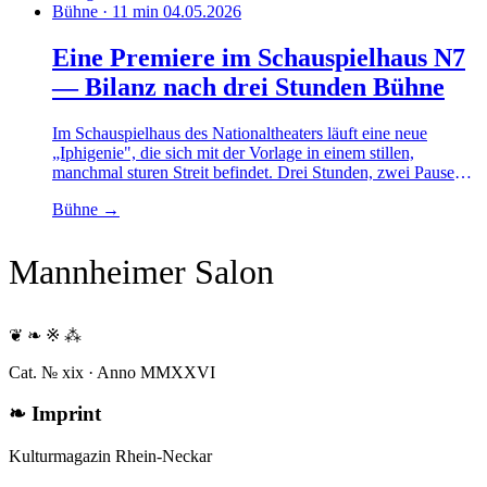
Bühne · 11 min
04.05.2026
Eine Premiere im Schauspielhaus N7
— Bilanz nach drei Stunden Bühne
Im Schauspielhaus des Nationaltheaters läuft eine neue
„Iphigenie", die sich mit der Vorlage in einem stillen,
manchmal sturen Streit befindet. Drei Stunden, zwei Pausen,
ein langer Schlussapplaus — und einige offene Fragen.
Bühne
→
Mannheimer Salon
❦ ❧ ※ ⁂
Cat. № xix · Anno MMXXVI
❧
Imprint
Kulturmagazin Rhein-Neckar