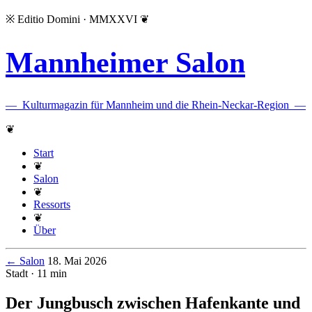
※
Editio Domini · MMXXVI
❦
Mannheimer Salon
—
Kulturmagazin für Mannheim und die Rhein-Neckar-Region
—
❦
Start
❦
Salon
❦
Ressorts
❦
Über
← Salon
18. Mai 2026
Stadt · 11 min
Der Jungbusch zwischen Hafenkante und