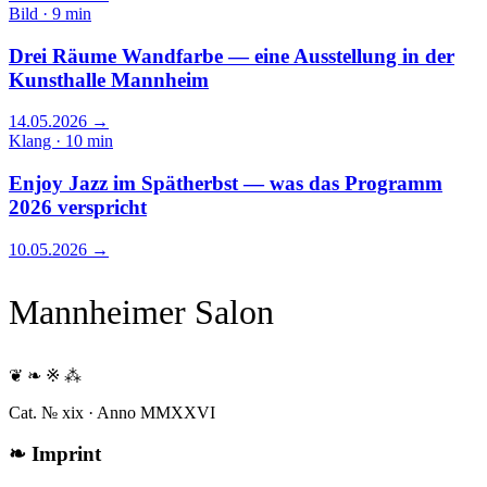
Bild · 9 min
Drei Räume Wandfarbe — eine Ausstellung in der
Kunsthalle Mannheim
14.05.2026
→
Klang · 10 min
Enjoy Jazz im Spätherbst — was das Programm
2026 verspricht
10.05.2026
→
Mannheimer Salon
❦ ❧ ※ ⁂
Cat. № xix · Anno MMXXVI
❧
Imprint