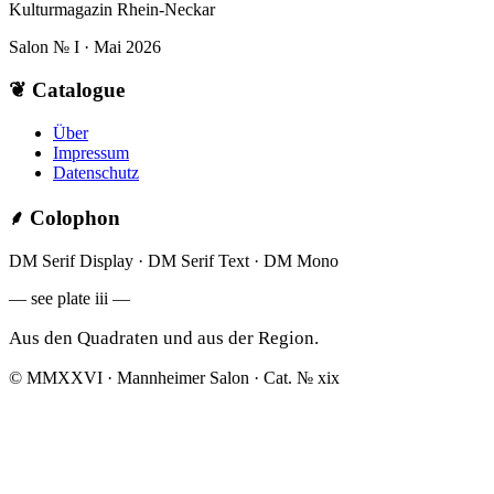
Kulturmagazin Rhein-Neckar
Salon № I · Mai 2026
❦
Catalogue
Über
Impressum
Datenschutz
⸙
Colophon
DM Serif Display · DM Serif Text · DM Mono
— see plate iii —
Aus den Quadraten und aus der Region.
© MMXXVI · Mannheimer Salon · Cat. № xix