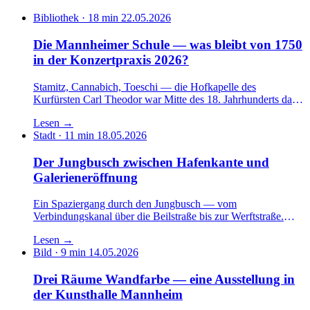
Bibliothek · 18 min
22.05.2026
Die Mannheimer Schule — was bleibt von 1750
in der Konzertpraxis 2026?
Stamitz, Cannabich, Toeschi — die Hofkapelle des
Kurfürsten Carl Theodor war Mitte des 18. Jahrhunderts das
vielleicht beste Orchester Europas. Was davon trägt heute?
Lesen
→
Ein Essay über musikalische Innovation, historische
Stadt · 11 min
18.05.2026
Aufführungspraxis und das ungelöste Problem des
Mannheimer Crescendos.
Der Jungbusch zwischen Hafenkante und
Galerieneröffnung
Ein Spaziergang durch den Jungbusch — vom
Verbindungskanal über die Beilstraße bis zur Werftstraße.
Was hier seit fünfzehn Jahren passiert, ist Stadtumbau in
Lesen
→
Zeitlupe. Mit Gewinnern, Verlierern und einer Architektur, die
Bild · 9 min
14.05.2026
in Schichten lesbar bleibt.
Drei Räume Wandfarbe — eine Ausstellung in
der Kunsthalle Mannheim