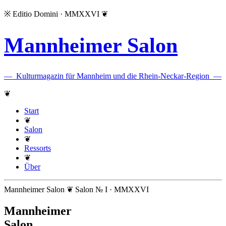
※
Editio Domini · MMXXVI
❦
Mannheimer Salon
—
Kulturmagazin für Mannheim und die Rhein-Neckar-Region
—
❦
Start
❦
Salon
❦
Ressorts
❦
Über
Mannheimer Salon ❦ Salon № I · MMXXVI
Mannheimer
Salon
.