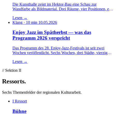
Die Kunsthalle zeigt im Hektor-Bau eine Schau zur
Wandfarbe als Bildmaterial. Drei Räume, vier Positionen, eine
kuratorische Erzählung, die im zweiten Raum gewinnt und im
Lesen
→
dritten ein bisschen verliert. Ein Rundgang mit Notizbuch.
Klang · 10 min
10.05.2026
Enjoy Jazz im Spätherbst — was das
Programm 2026 verspricht
Das Programm des 28. Enjoy-Jazz-Festivals ist seit zwei
Wochen veröffentlicht. Sechs Wochen, drei Städte, vierzig
Konzerte, dazwischen die Frage, woher der europäische Jazz
Lesen
→
seine Energie nimmt. Ein Vorbericht mit Vorlieben.
// Sektion II
Ressorts
.
Sechs Themenfelder der regionalen Kulturarbeit.
I
Ressort
Bühne